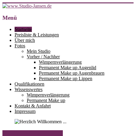
Zum
Inhalt
springen
Menü
www.Studio-
Jansen.de
Startseite
Preisliste & Leistungen
Über mich
Fotos
Ihr
Mein Studio
Studio
Vorher / Nachher
für
Wimpernverlängerung
Permanent
Permanent Make up Augenlid
Make
Permanent Make up Augenbrauen
up,
Permanent Make up Lippen
Wimpernverlängerung
Qualifikationen
und
Wissenswertes
Fingernägel
Wimpernverlängerung
in
Permanent Make up
23617
Kontakt & Anfahrt
Stockelsdorf
Impressum
(Horsdorf)
bei
Lübeck
Herzlich Willkommen ...