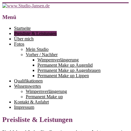
Zum
Inhalt
springen
www.Studio-
Menü
Jansen.de
Startseite
Preisliste & Leistungen
Ihr
Über mich
Studio
Fotos
für
Mein Studio
Permanent
Vorher / Nachher
Make
Wimpernverlängerung
up,
Permanent Make up Augenlid
Wimpernverlängerung
Permanent Make up Augenbrauen
und
Permanent Make up Lippen
Fingernägel
Qualifikationen
in
Wissenswertes
23617
Wimpernverlängerung
Stockelsdorf
Permanent Make up
(Horsdorf)
Kontakt & Anfahrt
bei
Impressum
Lübeck
Preisliste & Leistungen