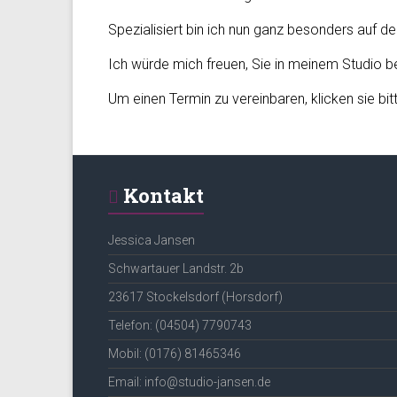
bei
Spezialisiert bin ich nun ganz besonders au
Lübeck
Ich würde mich freuen, Sie in meinem Studio b
Um einen Termin zu vereinbaren, klicken sie bi
Kontakt
Jessica Jansen
Schwartauer Landstr. 2b
23617 Stockelsdorf (Horsdorf)
Telefon: (04504) 7790743
Mobil: (0176) 81465346
Email: info@studio-jansen.de