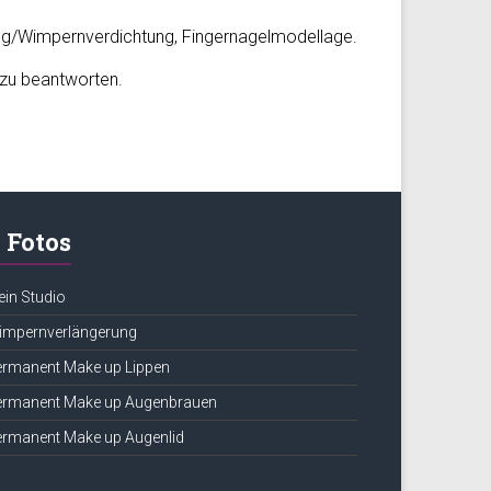
ng/Wimpernverdichtung, Fingernagelmodellage.
 zu beantworten.
Fotos
in Studio
impernverlängerung
ermanent Make up Lippen
ermanent Make up Augenbrauen
ermanent Make up Augenlid