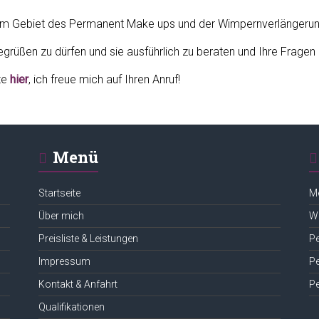
f dem Gebiet des Permanent Make ups und der Wimpernverlängeru
egrüßen zu dürfen und sie ausführlich zu beraten und Ihre Fragen
tte
hier
, ich freue mich auf Ihren Anruf!
Menü
Startseite
Me
Über mich
W
Preisliste & Leistungen
P
Impressum
P
Kontakt & Anfahrt
P
Qualifikationen