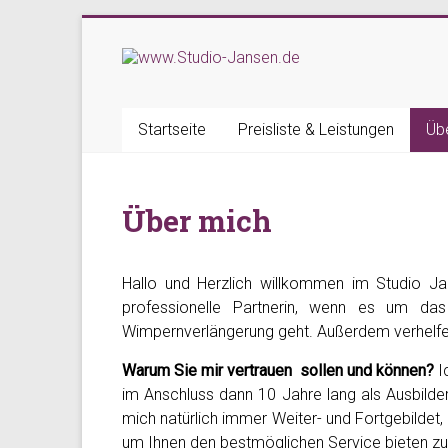
Zum
Inhalt
www.Studio-
springen
Jansen.de
Startseite
Preisliste & Leistungen
Üb
Ihr
Studio
für
Über mich
Permanent
Make
up,
Hallo und Herzlich willkommen im Studio Ja
Wimpernverlängerung
professionelle Partnerin
, wenn es um das
und
Wimpernverlängerung geht. Außerdem verhelfe
Fingernägel
in
Warum Sie mir vertrauen sollen und können?
I
23617
im Anschluss dann 10 Jahre lang als Ausbilde
Stockelsdorf
mich natürlich immer Weiter- und Fortgebildet
(Horsdorf)
um Ihnen den bestmöglichen Service bieten zu