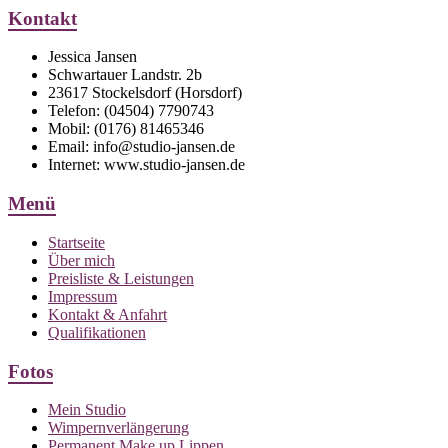
Kontakt
Jessica Jansen
Schwartauer Landstr. 2b
23617 Stockelsdorf (Horsdorf)
Telefon: (04504) 7790743
Mobil: (0176) 81465346
Email: info@studio-jansen.de
Internet: www.studio-jansen.de
Menü
Startseite
Über mich
Preisliste & Leistungen
Impressum
Kontakt & Anfahrt
Qualifikationen
Fotos
Mein Studio
Wimpernverlängerung
Permanent Make up Lippen