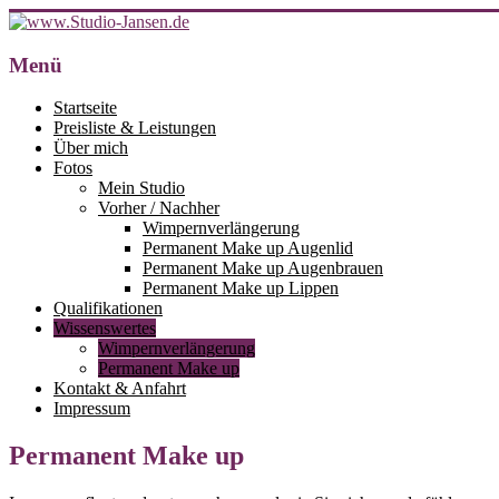
Zum
Inhalt
springen
www.Studio-
Menü
Jansen.de
Startseite
Preisliste & Leistungen
Ihr
Über mich
Studio
Fotos
für
Mein Studio
Permanent
Vorher / Nachher
Make
Wimpernverlängerung
up,
Permanent Make up Augenlid
Wimpernverlängerung
Permanent Make up Augenbrauen
und
Permanent Make up Lippen
Fingernägel
Qualifikationen
in
Wissenswertes
23617
Wimpernverlängerung
Stockelsdorf
Permanent Make up
(Horsdorf)
Kontakt & Anfahrt
bei
Impressum
Lübeck
Permanent Make up