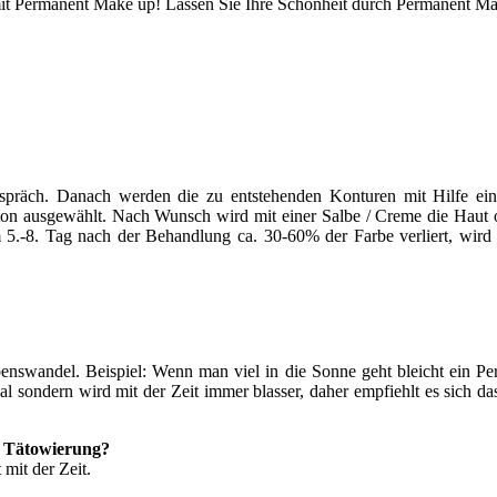
 mit Permanent Make up! Lassen Sie Ihre Schönheit durch Permanent Ma
espräch. Danach werden die zu entstehenden Konturen mit Hilfe eine
rbton ausgewählt. Nach Wunsch wird mit einer Salbe / Creme die Haut 
 5.-8. Tag nach der Behandlung ca. 30-60% der Farbe verliert, wird
enswandel. Beispiel: Wenn man viel in die Sonne geht bleicht ein 
al sondern wird mit der Zeit immer blasser, daher empfiehlt es sich d
r Tätowierung?
mit der Zeit.